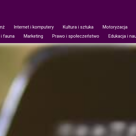
anż
Internet i komputery
Kultura i sztuka
Motoryzacja
 i fauna
Marketing
Prawo i społeczeństwo
Edukacja i na