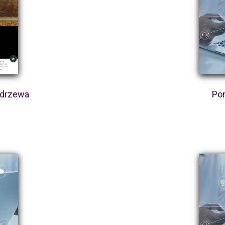
 drzewa
Po