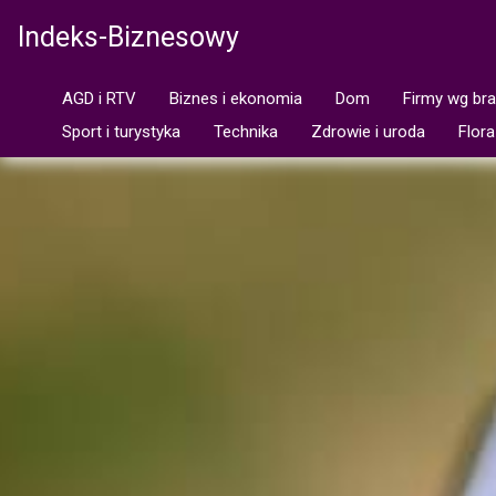
Indeks-Biznesowy
AGD i RTV
Biznes i ekonomia
Dom
Firmy wg br
Sport i turystyka
Technika
Zdrowie i uroda
Flora