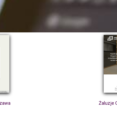
szawa
Żaluzje 