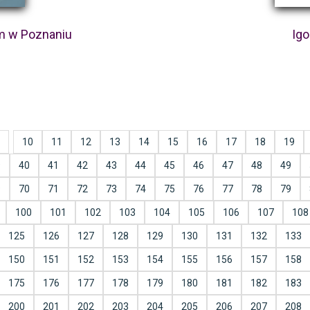
m w Poznaniu
Igo
10
11
12
13
14
15
16
17
18
19
9
40
41
42
43
44
45
46
47
48
49
9
70
71
72
73
74
75
76
77
78
79
100
101
102
103
104
105
106
107
108
125
126
127
128
129
130
131
132
133
150
151
152
153
154
155
156
157
158
175
176
177
178
179
180
181
182
183
200
201
202
203
204
205
206
207
208