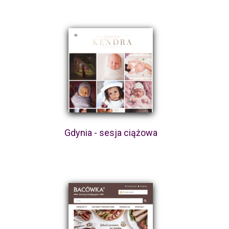
Gdynia - sesja ciążowa