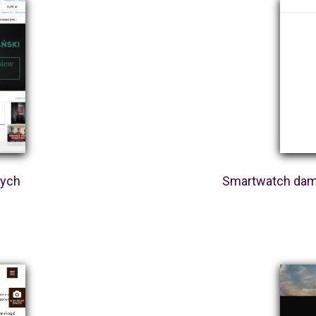
łych
Smartwatch damsk