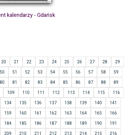
nt kalendarzy - Gdańsk
20
21
22
23
24
25
26
27
28
29
50
51
52
53
54
55
56
57
58
59
80
81
82
83
84
85
86
87
88
89
109
110
111
112
113
114
115
116
134
135
136
137
138
139
140
141
159
160
161
162
163
164
165
166
184
185
186
187
188
189
190
191
209
210
211
212
213
214
215
216