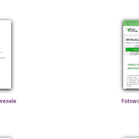
 wesele
Fotowo