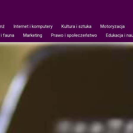
anż
Internet i komputery
Kultura i sztuka
Motoryzacja
 i fauna
Marketing
Prawo i społeczeństwo
Edukacja i na