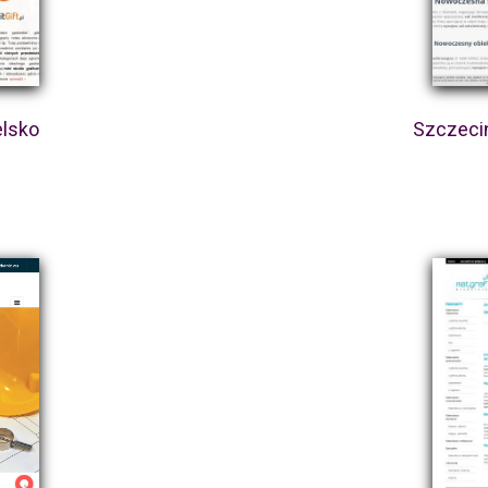
elsko
Szczecin