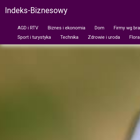
Indeks-Biznesowy
AGD i RTV
Biznes i ekonomia
Dom
Firmy wg br
Sport i turystyka
Technika
Zdrowie i uroda
Flora