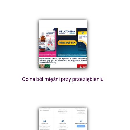
Co na ból mięśni przy przeziębieniu