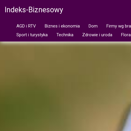
Indeks-Biznesowy
AGD i RTV
Biznes i ekonomia
Dom
Firmy wg br
Sport i turystyka
Technika
Zdrowie i uroda
Flora