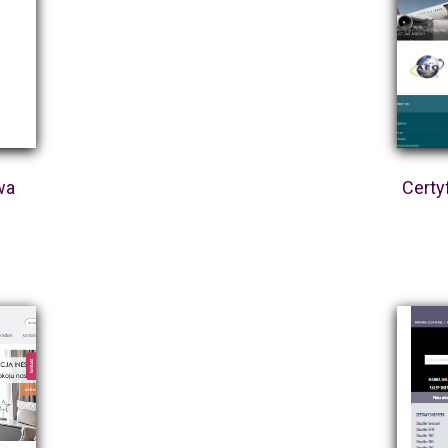
wa
Certy