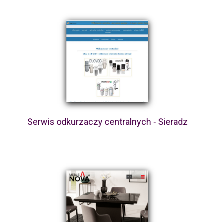
Serwis odkurzaczy centralnych - Sieradz